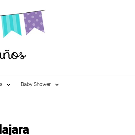
es
Baby Shower
lajara