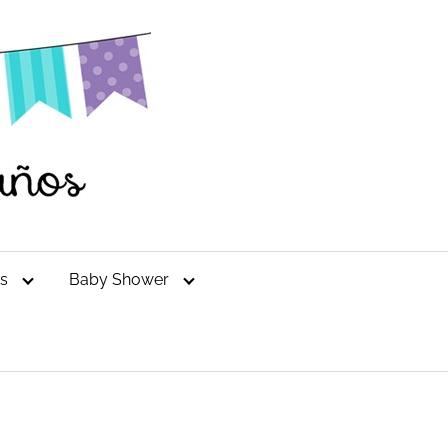
es
Baby Shower