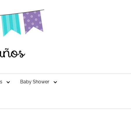
es
Baby Shower