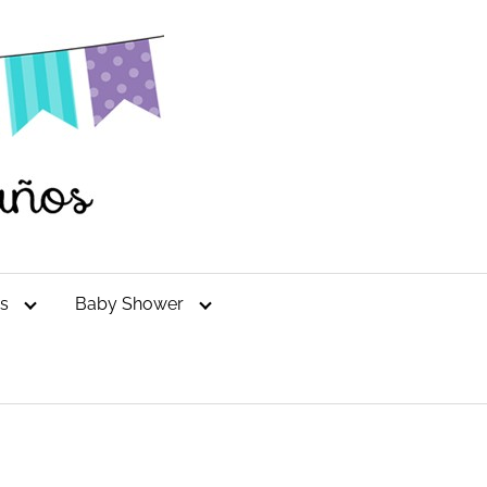
es
Baby Shower