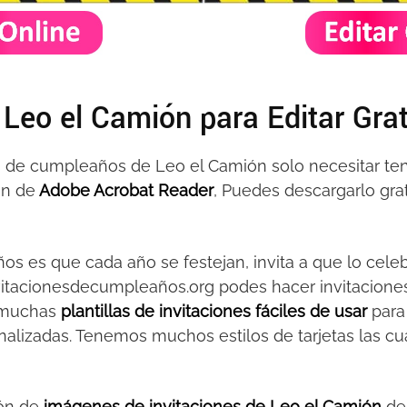
 Leo el Camión para Editar Grat
nes de cumpleaños de Leo el Camión solo necesitar t
on de
Adobe Acrobat Reader
, Puedes descargarlo grat
s es que cada año se festejan, invita a que lo cel
nvitacionesdecumpleaños.org podes hacer invitacion
 muchas
plantillas de invitaciones fáciles de usar
para
nalizadas. Tenemos muchos estilos de tarjetas las cu
ón de
imágenes de invitaciones de Leo el Camión
de 