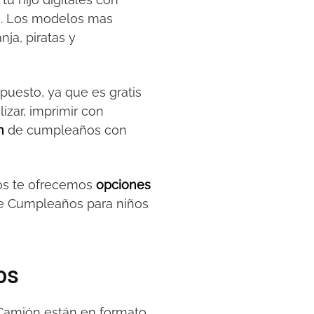
tis. Los modelos mas
nja, piratas y
upuesto, ya que es gratis
lizar, imprimir con
n
de cumpleaños con
ños te ofrecemos
opciones
 de Cumpleaños para niños
os
 Camión están en formato