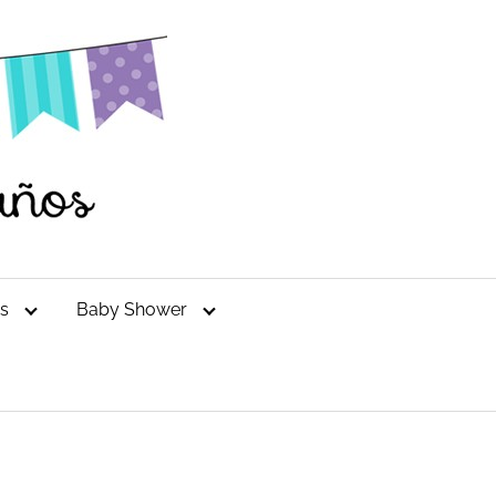
es
Baby Shower