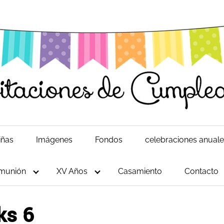
iñas
Imágenes
Fondos
celebraciones anual
munión
XV Años
Casamiento
Contacto
ks 6