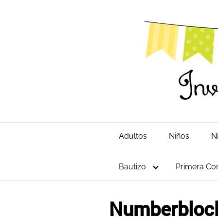
Saltar
al
contenido
Adultos
Niños
N
Bautizo
Primera Co
Numberbloc