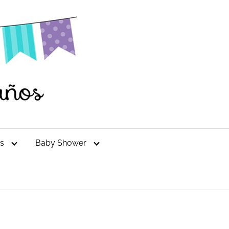
es
Baby Shower