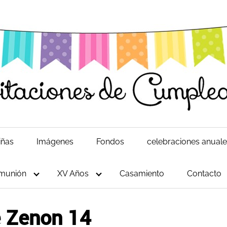
iñas
Imágenes
Fondos
celebraciones anual
munión
XV Años
Casamiento
Contacto
e Zenon 14