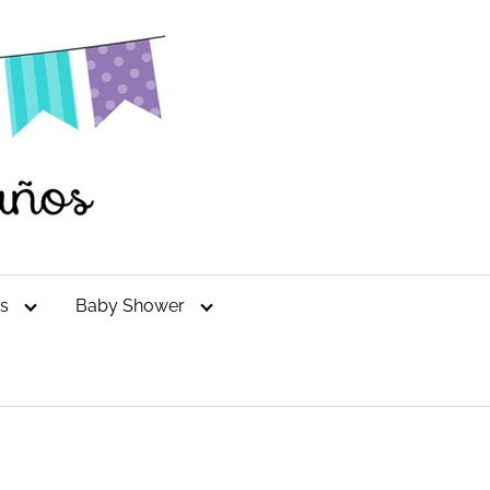
es
Baby Shower