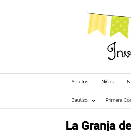
Saltar
al
contenido
Adultos
Niños
N
Bautizo
Primera Co
La Granja d