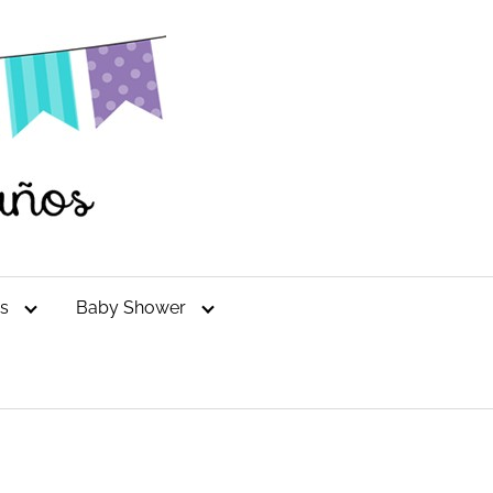
es
Baby Shower