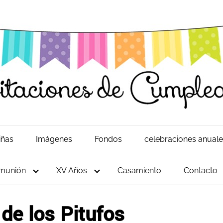
iñas
Imágenes
Fondos
celebraciones anual
munión
XV Años
Casamiento
Contacto
 de los Pitufos