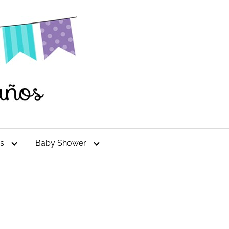
es
Baby Shower