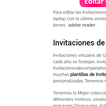
Para editar las Invitació
laptop con la ultima versi
tienes :
adobe reader
Invitaciones d
invitaciones virtuales de
cada año se festejan, invi
invitacionesdecumpleaños
muchas
plantillas de invi
personalizadas. Tenemos mu
Tenemos la Mejor colecci
diferentes motivos, creati
populares Dinosaurios, Fútb