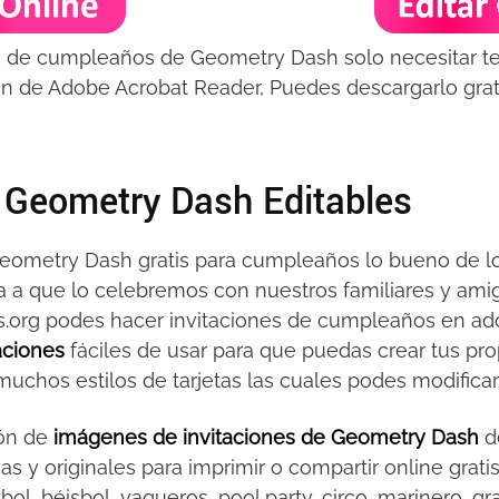
nes de cumpleaños de Geometry Dash solo necesitar 
on de Adobe Acrobat Reader, Puedes descargarlo grati
e Geometry Dash Editables
 Geometry Dash gratis para cumpleaños lo bueno de 
ta a que lo celebremos con nuestros familiares y ami
.org podes hacer invitaciones de cumpleaños en ad
taciones
fáciles de usar para que puedas crear tus pro
chos estilos de tarjetas las cuales podes modificar 
ón de
imágenes de invitaciones de Geometry Dash
de
vas y originales para imprimir o compartir online gra
ol, béisbol, vaqueros, pool party, circo, marinero, gra