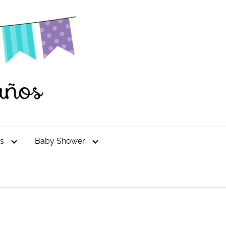
es
Baby Shower