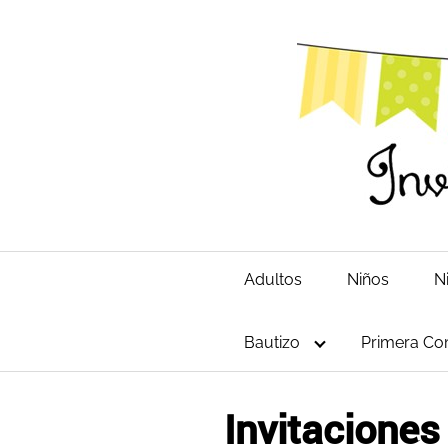
Saltar
al
contenido
Adultos
Niños
N
Bautizo
Primera Co
Invitacione