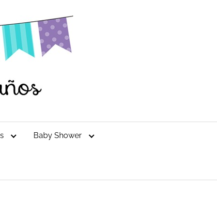
es
Baby Shower