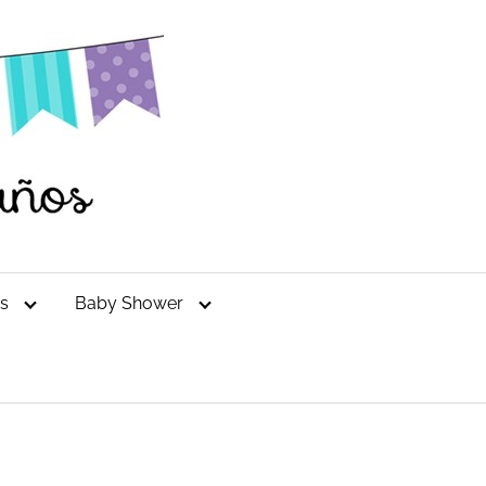
es
Baby Shower