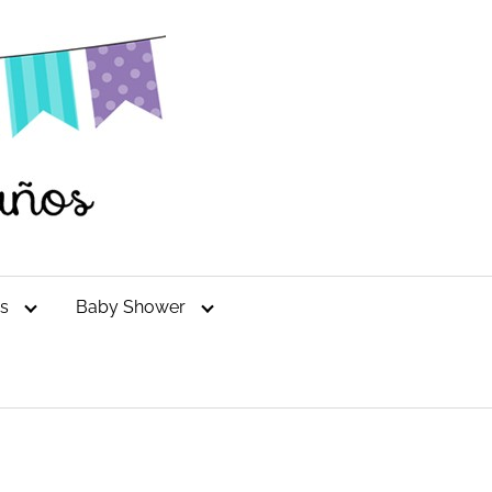
es
Baby Shower