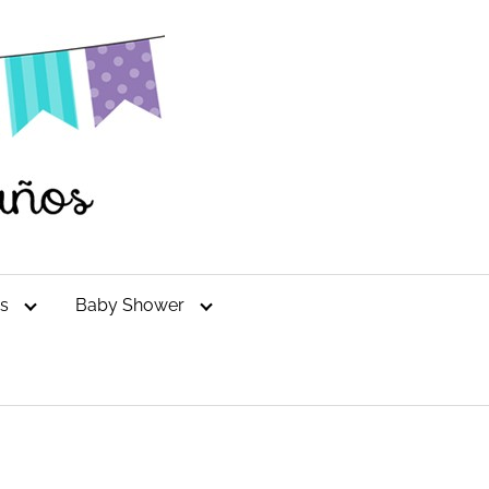
es
Baby Shower