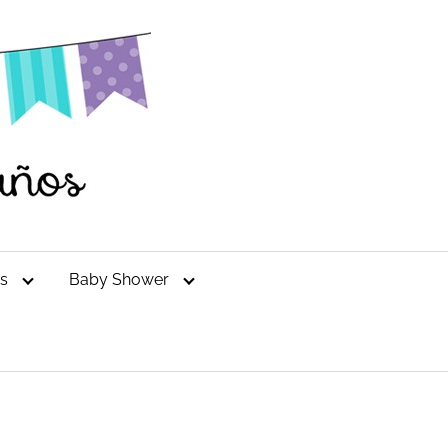
es
Baby Shower