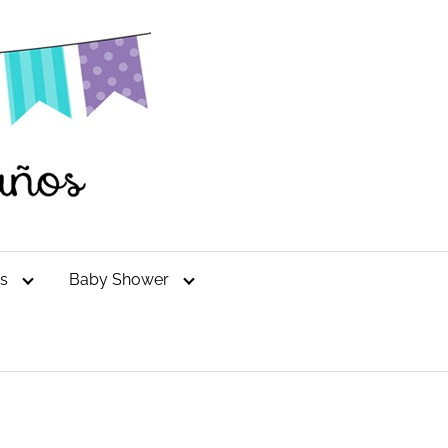
es
Baby Shower