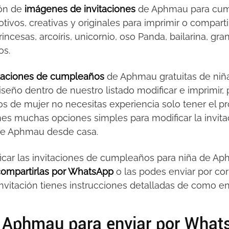
ión de
imágenes de invitaciones
de Aphmau para cump
tivos, creativas y originales para imprimir o compartir
esas, arcoíris, unicornio, oso Panda, bailarina, granja
os.
vitaciones de cumpleaños
de Aphmau gratuitas de niña
iseño dentro de nuestro listado modificar e imprimir, 
s de mujer no necesitas experiencia solo tener el p
ienes muchas opciones simples para modificar la invit
de Aphmau desde casa.
icar las invitaciones de cumpleaños para niña de Ap
 compartirlas por WhatsApp
o las podes enviar por cor
invitación tienes instrucciones detalladas de como env
e Aphmau para enviar por Wha