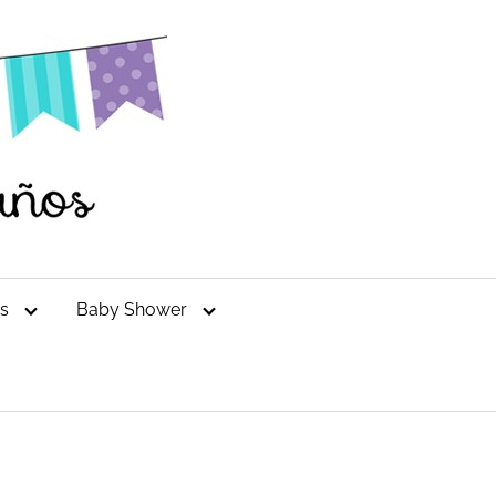
es
Baby Shower