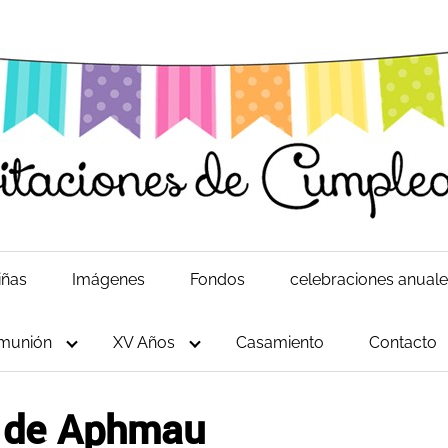
iñas
Imágenes
Fondos
celebraciones anual
munión
XV Años
Casamiento
Contacto
s de Aphmau