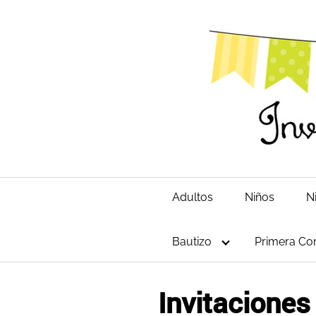
Saltar
al
contenido
Adultos
Niños
N
Bautizo
Primera Co
Invitacione